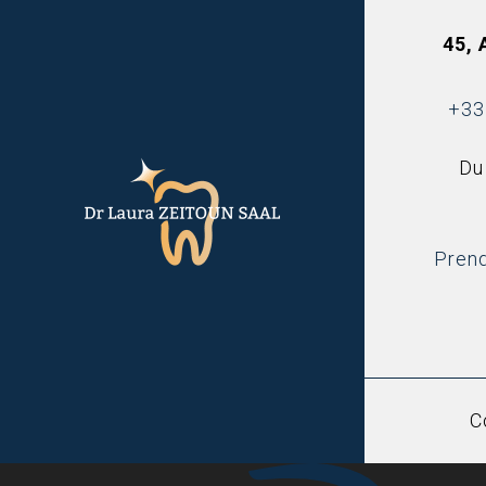
45,
+33
Du
Prend
C