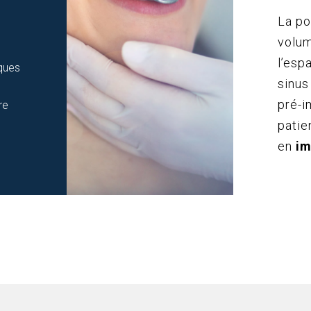
La po
s
volum
l’esp
ques
sinus
pré-i
re
patie
en
im