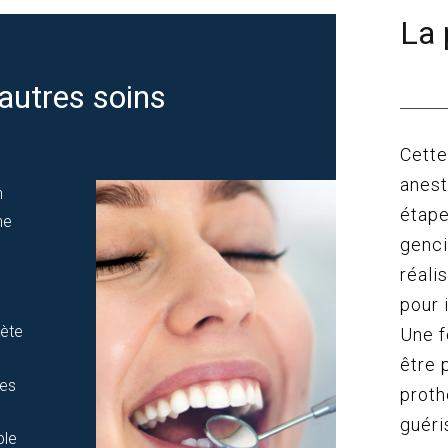
La 
autres soins
Cette
anest
n
étape
ne
genci
réali
pour 
ète
Une f
être 
res
proth
guéri
ble