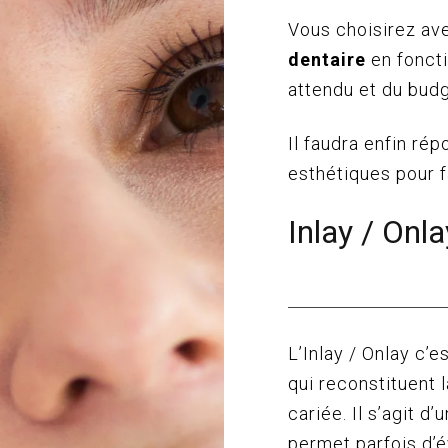
Vous choisirez ave
dentaire
en foncti
attendu et du bud
Il faudra enfin rép
esthétiques pour f
Inlay / Onla
L’Inlay / Onlay c’
qui reconstituent 
cariée. Il s’agit 
permet parfois d’é