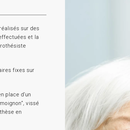
réalisés sur des
effectuées et la
prothésiste
ires fixes sur
en place d’un
 moignon”, vissé
othèse en