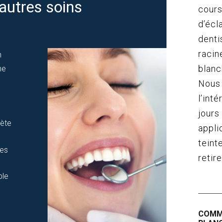
autres soins
cours
d’écl
denti
racin
n
blanc
ne
Nous 
l’int
jours
ète
appli
teint
res
retir
ble
s
COMM