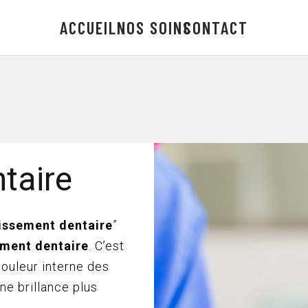
ACCUEIL
NOS SOINS
CONTACT
taire
cissement dentaire
”
iment dentaire
. C’est
couleur interne des
ne brillance plus