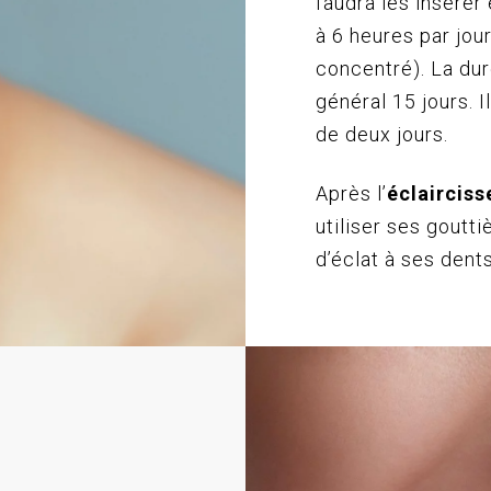
faudra les insérer
à 6 heures par jou
concentré). La dur
général 15 jours. I
de deux jours.
Après l’
éclaircis
utiliser ses goutt
d’éclat à ses dents