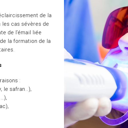
 éclaircissement de la
ns les cas sévères de
te de l’émail liée
de la formation de la
aires.
s
raisons :
, le safran…),
s…),
ac),